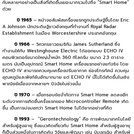
กับหลายๆอย่างเป็นสิ่งที่เกิดขึ้นเยอะมากรวมไปถึง “Smart Home”
ด้วย
ปี 1965
– หน้าจอสัมผัสเครื่องแรกถูกประดิษฐ์ขึ้นโดย Eric
A Johnson นักประดิษฐ์ชาวอังกฤษที่ทำงานที่ Royal Radar
Establishment ในเมือง Worcestershire ประเทศอังกฤษ
ปี 1966
– วิศวกรชาวอเมริกัน James Sutherland ซึ่ง
ทำงานให้กับ Westinghouse Electric ได้ออกแบบ ECHO IV
คอมพิวเตอร์ขนาดใหญ่น้ำหนัก 360 กิโลกรัม ขนาด 2.3 ตาราง
เมตร นับเป็นอุปกรณ์ Smart Home เครื่องแรกอย่างแท้จริง โดย
ECHO IV สามารถควบคุมเครื่องปรับอากาศ ช่องโทรทัศน์ ควบคุม
อุณหภูมิและฟังก์ชันอีกมากมาย แต่ ECHO IV นี้ไม่ได้เกิดขึ้นในเชิง
พาณิชย์เนื่องจากหลายๆ ปัจจัยในช่วงนั้น
ปี 1970
– เมื่อกรอบข้อจำกัดทาง Smart Home ลดลงอีก
ระดับจากการเกิดขึ้นครั้งแรกของ Microcontroller Remote เกิด
ขึ้น เป็นการบ่งบอกว่า Smart Home ไม่ได้ยากอย่างที่คิด
ปี 1993
– “Gerontechnology” คือ การพัฒนาเทคโนโลยี
สำหรับผู้สูงอายุ ซึ่งแนวคิดเกี่ยวกับ Smart Home สำหรับผู้สูงอายุ
ก็เป็นส่วนหนึ่งในการคิดค้น วิจัยและพัฒนา เช่น ปุ่มฉุกเฉิน สำหรับผู้