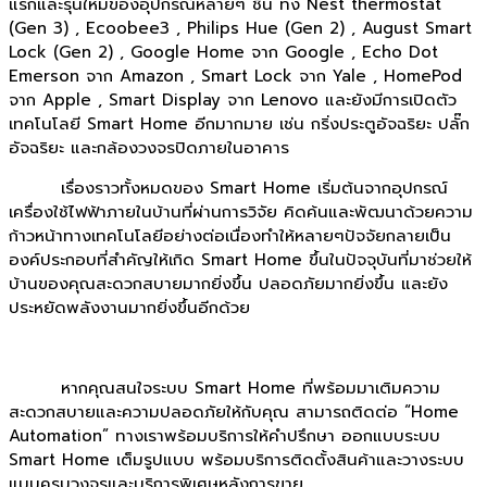
แรกและรุ่นใหม่ของอุปกรณ์หลายๆ ชิ้น ทั้ง Nest thermostat
(Gen 3) , Ecoobee3 , Philips Hue (Gen 2) , August Smart
Lock (Gen 2) , Google Home จาก Google , Echo Dot
Emerson จาก Amazon , Smart Lock จาก Yale , HomePod
จาก Apple , Smart Display จาก Lenovo และยังมีการเปิดตัว
เทคโนโลยี Smart Home อีกมากมาย เช่น กริ่งประตูอัจฉริยะ ปลั๊ก
อัจฉริยะ และกล้องวงจรปิดภายในอาคาร
เรื่องราวทั้งหมดของ Smart Home เริ่มต้นจากอุปกรณ์
เครื่องใช้ไฟฟ้าภายในบ้านที่ผ่านการวิจัย คิดค้นและพัฒนาด้วยความ
ก้าวหน้าทางเทคโนโลยีอย่างต่อเนื่องทำให้หลายๆปัจจัยกลายเป็น
องค์ประกอบที่สำคัญให้เกิด Smart Home ขึ้นในปัจจุบันที่มาช่วยให้
บ้านของคุณสะดวกสบายมากยิ่งขึ้น ปลอดภัยมากยิ่งขึ้น และยัง
ประหยัดพลังงานมากยิ่งขึ้นอีกด้วย
หากคุณสนใจระบบ Smart Home ที่พร้อมมาเติมความ
สะดวกสบายและความปลอดภัยให้กับคุณ สามารถติดต่อ “Home
Automation” ทางเราพร้อมบริการให้คำปรึกษา ออกแบบระบบ
Smart Home เต็มรูปแบบ พร้อมบริการติดตั้งสินค้าและวางระบบ
แบบครบวงจรและบริการพิเศษหลังการขาย