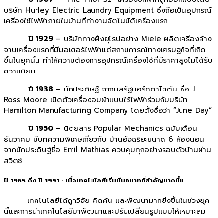
บริษัท Hurley Electric Laundry Equipment ซึ่งถือเป็นอุปกรณ์
เครื่องใช้ไฟฟ้าภายในบ้านที่ทำงานอัตโนมัติเครื่องแรก
ปี 1929
– บริษัททางฝั่งยุโรปอย่าง Miele ผลิตเครื่องล้าง
จานเครื่องแรกที่มีมอเตอร์ไฟฟ้าแต่สถานการณ์ทางเศรษฐกิจที่เกิด
ขึ้นในยุคนั้น ทำให้ความต้องการอุปกรณ์เครื่องใช้ที่มีราคาสูงไม่ได้รับ
ความนิยม
ปี 1938
– นักประดิษฐ์ จากมลรัฐนอร์ทดาโคตัน ชื่อ J.
Ross Moore เปิดตัวเครื่องอบผ้าแบบใช้ไฟฟ้าร่วมกับบริษัท
Hamilton Manufacturing Company โดยตั้งชื่อว่า “June Day”
ปี 1950
– นิตยสาร Popular Mechanics ฉบับเดือน
ธันวาคม มีบทความพิเศษเกี่ยวกับ บ้านอัจฉริยะขนาด 6 ห้องนอน
จากนักประดิษฐ์ชื่อ Emil Mathias ควบคุมทุกอย่างรอบตัวบ้านผ่าน
สวิตช์
ปี 1965 ถึง ปี 1991
: เมื่อเทคโนโลยีเริ่มมีบทบาทที่สำคัญมากขึ้น
เทคโนโลยีได้ถูกวิจัย คิดค้น และพัฒนามากยิ่งขึ้นในช่วงยุค
นี้และการนำเทคโนโลยีมาพัฒนาและปรับเปลี่ยนรูปแบบให้เหมาะสม