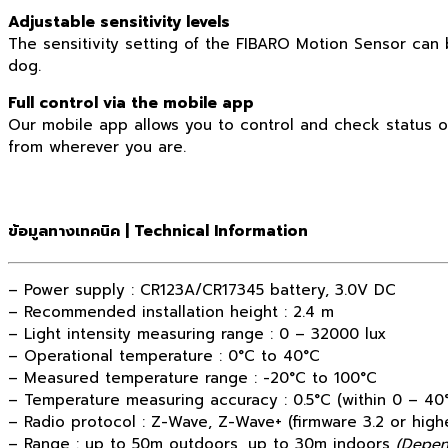
Adjustable sensitivity levels
The sensitivity setting of the FIBARO Motion Sensor can 
dog.
Full control via the mobile app
Our mobile app allows you to control and check status o
from wherever you are.
ข้อมูลทางเทคนิค | Technical Information
– Power supply : CR123A/CR17345 battery, 3.0V DC
– Recommended installation height : 2.4 m
– Light intensity measuring range : 0 – 32000 lux
– Operational temperature : 0°C to 40°C
– Measured temperature range : -20°C to 100°C
– Temperature measuring accuracy : 0.5°C (within 0 – 40
– Radio protocol : Z-Wave, Z-Wave+ (firmware 3.2 or high
– Range : up to 50m outdoors, up to 30m indoors
(Depen